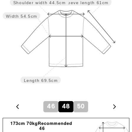
Sleeve length
61cm
Shoulder width
44.5cm
Width
54.5cm
Length
69.5cm
46
48
50
173cm 70kgRecommended
46