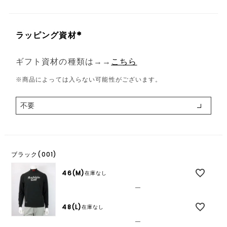
ラッピング資材
(
必
ギフト資材の種類は→→
こちら
須
※商品によっては入らない可能性がございます。
)
ブラック(001)
46(M)
在庫なし
—
48(L)
在庫なし
—