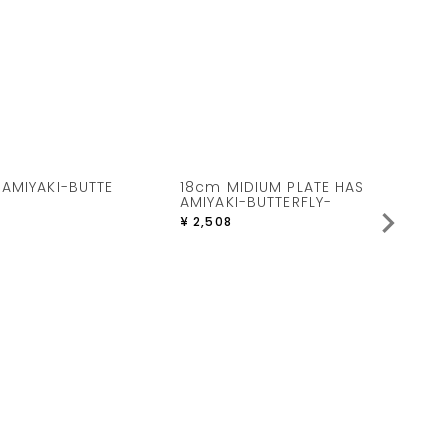
AMIYAKI-BUTTE
18cm MIDIUM PLATE HAS
ク
AMIYAKI-BUTTERFLY-
¥
¥
2,508