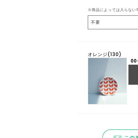
必
須
※商品によっては入らない
)
オレンジ(130)
00