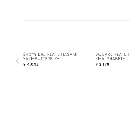
24cm BIG PLATE HASAMI
SQUARE PLATE 
YAKI-BUTTERFLY-
KI-ALPHABET-
¥
4,092
¥
2,178