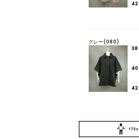
42
グレー(080)
38
40
42
173c