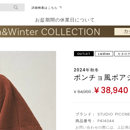
詳細検索はこちら
お盆期間の休業日について
OUTLET
Ladies
カタロ
2024年秋冬
ポンチョ風ボア
¥
38,940
¥
64,900
→
ブランド： STUDIO PICON
商品番号： P414044
お問い合わせの際には、上記商