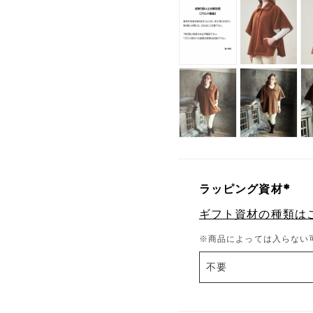
ラッピング資材
(
ギフト資材の種類は
必
須
※商品によっては入らない
)