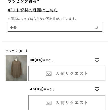
ラッピング資材
(
ギフト資材の種類はこちら
必
須
※商品によっては入らない可能性がございます。
)
ブラウン(010)
38(9号)
在庫なし
40(11号)
在庫なし