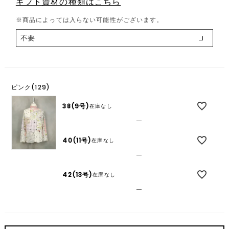
ギフト資材の種類はこちら
必
須
※商品によっては入らない可能性がございます。
)
ピンク(129)
38(9号)
在庫なし
—
40(11号)
在庫なし
—
42(13号)
在庫なし
—