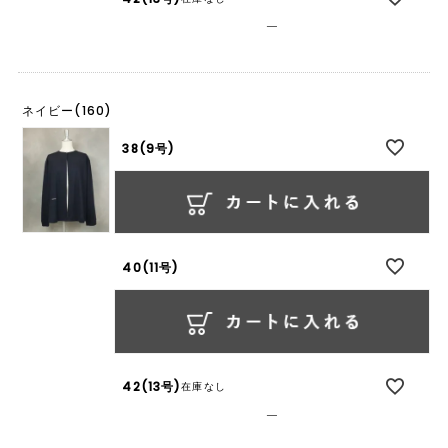
—
ネイビー(160)
38(9号)
40(11号)
42(13号)
在庫なし
—