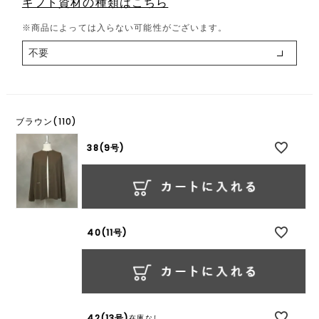
ギフト資材の種類はこちら
必
須
※商品によっては入らない可能性がございます。
)
ブラウン(110)
38(9号)
40(11号)
42(13号)
在庫なし