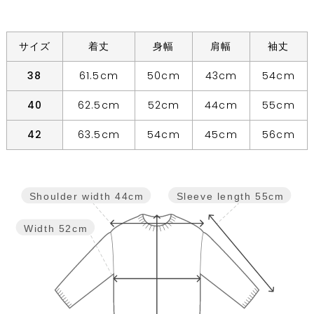
サイズ
着丈
身幅
肩幅
袖丈
38
61.5cm
50cm
43cm
54cm
40
62.5cm
52cm
44cm
55cm
42
63.5cm
54cm
45cm
56cm
Sleeve length
55cm
Shoulder width
44cm
Width
52cm