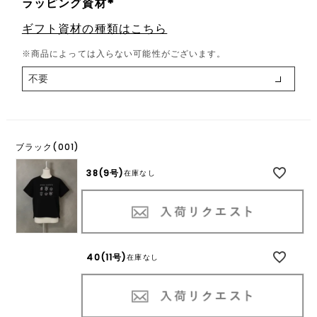
ラッピング資材
(
ギフト資材の種類はこちら
必
須
※商品によっては入らない可能性がございます。
)
ブラック(001)
38(9号)
在庫なし
40(11号)
在庫なし