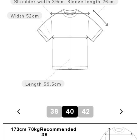
Sleeve length
26cm
Shoulder width
39cm
Width
52cm
Length
59.5cm
38
40
42
173cm 70kgRecommended
38