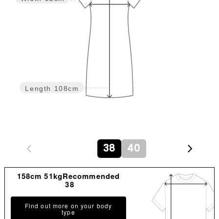
Length
108cm
38
40
158cm 51kgRecommended
38
Find out more on your body
type