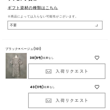
(
ギフト資材の種類はこちら
必
須
※商品によっては入らない可能性がございます。
)
ブラック×ベージュ(101)
38(9号)
在庫なし
40(11号)
在庫なし