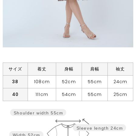
サイズ
着丈
身幅
肩幅
袖丈
38
108cm
52cm
55cm
24cm
40
111cm
54cm
55cm
25cm
Shoulder width
55cm
Sleeve length
24cm
Width
52cm