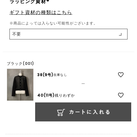
ラッピング資材
(
ギフト資材の種類はこちら
必
須
※商品によっては入らない可能性がございます。
)
ブラック(001)
38(9号)
在庫なし
—
40(11号)
残りわずか