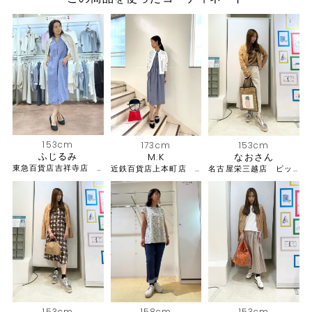
153cm
173cm
153cm
ふじるみ
M.K
なおさん
東急百貨店吉祥寺店 ピッコーネ
近鉄百貨店上本町店 ピッコーネ・ピッコーネクラブ
名古屋栄三越店 ピッコーネ
153cm
158cm
153cm