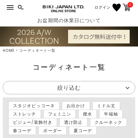
0
ログイン
お盆期間の休業日について
HOME
コーディネート一覧
コーディネート一覧
絞り込む
スタジオピッコーネ
お出かけ
ミドル丈
ストレッチ
フェミニン
撥水
半端袖
ビジュー/装飾付き
透け防止
クルーネック
春コーデ
ボーダー
夏コーデ