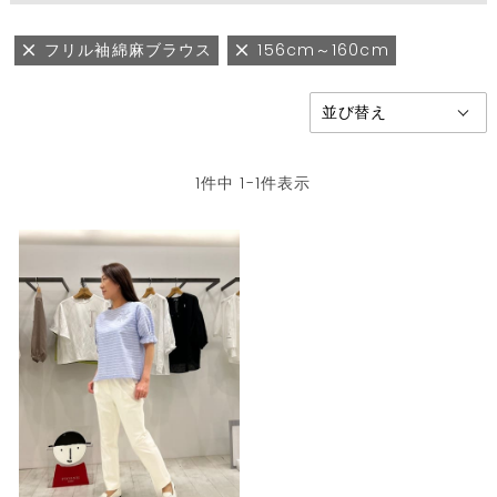
フリル袖綿麻ブラウス
156cm～160cm
1
件中
1
-
1
件表示