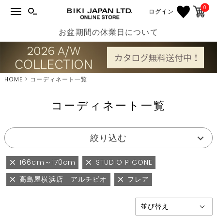
0
ログイン
お盆期間の休業日について
HOME
コーディネート一覧
コーディネート一覧
絞り込む
166cm～170cm
STUDIO PICONE
高島屋横浜店 アルチビオ
フレア