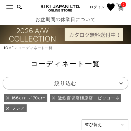
0
ログイン
お盆期間の休業日について
HOME
コーディネート一覧
コーディネート一覧
絞り込む
166cm～170cm
近鉄百貨店橿原店 ピッコーネ
フレア