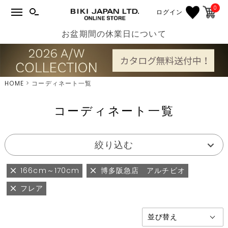
0
ログイン
お盆期間の休業日について
HOME
コーディネート一覧
コーディネート一覧
絞り込む
166cm～170cm
博多阪急店 アルチビオ
フレア