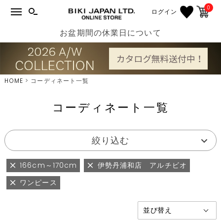
0
ログイン
お盆期間の休業日について
HOME
コーディネート一覧
コーディネート一覧
絞り込む
166cm～170cm
伊勢丹浦和店 アルチビオ
ワンピース