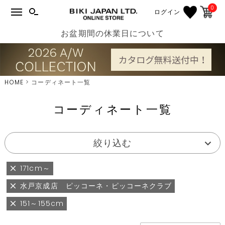
0
ログイン
お盆期間の休業日について
HOME
コーディネート一覧
コーディネート一覧
絞り込む
171cm～
水戸京成店 ピッコーネ・ピッコーネクラブ
151～155cm