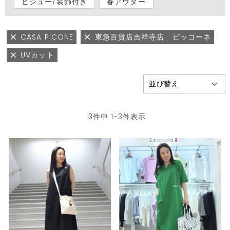
ビジュー/装飾付き
春アウター
CASA PICONE
東急百貨店吉祥寺店 ピッコーネ
UVカット
3
件中
1
-
3
件表示