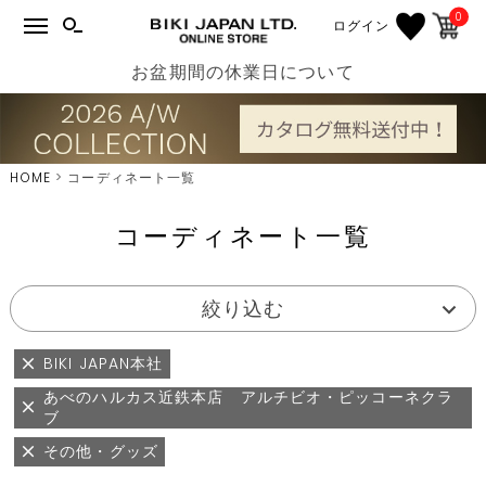
0
ログイン
お盆期間の休業日について
HOME
コーディネート一覧
コーディネート一覧
絞り込む
BIKI JAPAN本社
あべのハルカス近鉄本店 アルチビオ・ピッコーネクラ
ブ
その他・グッズ