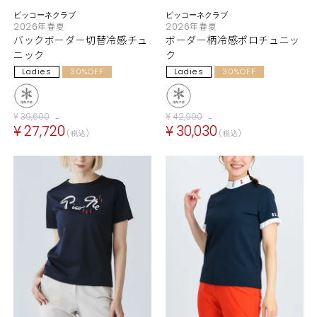
ピッコーネクラブ
ピッコーネクラブ
2026年春夏
2026年春夏
バックボーダー切替冷感チュ
ボーダー柄冷感ポロチュニッ
ニック
ク
Ladies
30%OFF
Ladies
30%OFF
¥
39,600
¥
42,900
→
→
¥
27,720
¥
30,030
税込
税込