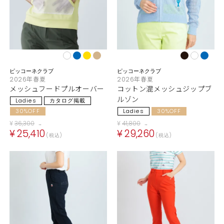
ピッコーネクラブ
ピッコーネクラブ
2026年春夏
2026年春夏
メッシュフードプルオーバー
コットン混メッシュジップブ
ルゾン
Ladies
カタログ掲載
30%OFF
Ladies
30%OFF
¥
36,300
¥
41,800
→
→
¥
25,410
¥
29,260
税込
税込