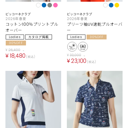
ピッコーネクラブ
ピッコーネクラブ
2026年春夏
2026年春夏
コットン100％プリントプル
プリーツ袖UV速乾プルオーバ
オーバー
ー
Ladies
カタログ掲載
Ladies
30%OFF
30%OFF
¥
26,400
→
¥
18,480
¥
33,000
→
税込
¥
23,100
税込