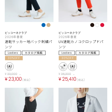
ピッコーネクラブ
ピッコーネクラブ
2026年春夏
2026年春夏
速乾サッカー地バック刺繍パ
UV速乾カノコクロップドパ
ンツ
ンツ
Ladies
カタログ掲載
Ladies
カタログ掲載
30%OFF
30%OFF
¥
33,000
¥
36,300
→
→
¥
23,100
¥
25,410
税込
税込