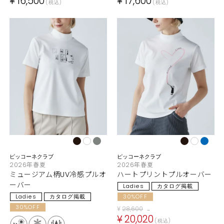
¥
16,500
¥
17,600
税込
税込
ピッコーネクラブ
ピッコーネクラブ
2026年春夏
2026年春夏
ミュージアム柄UV冷感プルオ
ハートプリントプルオーバー
ーバー
Ladies
カタログ掲載
Ladies
カタログ掲載
30%OFF
30%OFF
¥
28,600
→
¥
20,020
税込