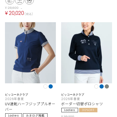
¥
28,600
→
¥
20,020
税込
ピッコーネクラブ
ピッコーネクラブ
2026年春夏
2026年春夏
UV速乾ハーフジッププルオー
ボーダー切替ポロシャツ
バー
Ladies
30%OFF
Ladies
カタログ掲載
¥
36,300
→