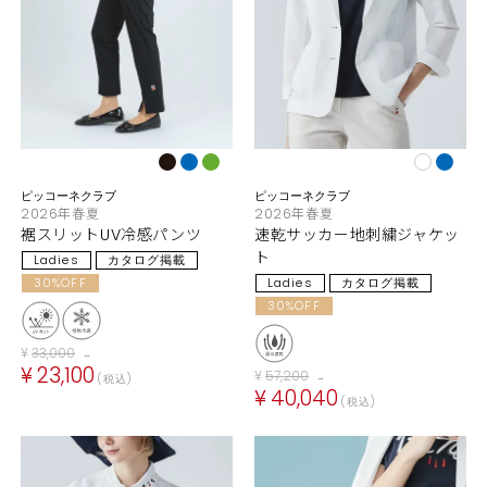
ピッコーネクラブ
ピッコーネクラブ
2026年春夏
2026年春夏
裾スリットUV冷感パンツ
速乾サッカー地刺繍ジャケッ
ト
Ladies
カタログ掲載
30%OFF
Ladies
カタログ掲載
30%OFF
¥
33,000
→
¥
23,100
¥
57,200
税込
→
¥
40,040
税込