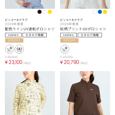
ピッコーネクラブ
ピッコーネクラブ
2026年春夏
2026年春夏
配色ラインUV速乾ポロシャツ
総柄プリントUVポロシャツ
Ladies
カタログ掲載
Ladies
カタログ掲載
30%OFF
30%OFF
¥
33,000
¥
29,700
→
→
¥
23,100
¥
20,790
税込
税込