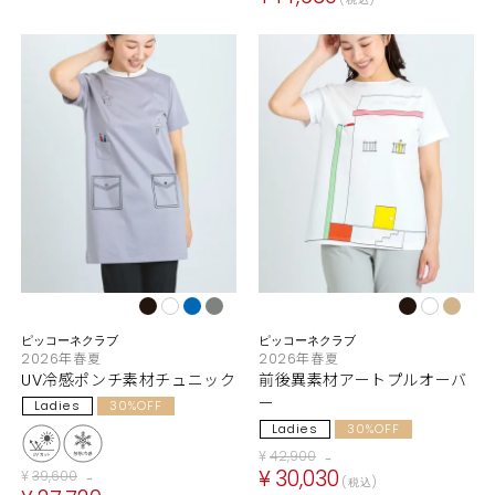
ピッコーネクラブ
ピッコーネクラブ
2026年春夏
2026年春夏
UV冷感ポンチ素材チュニック
前後異素材アートプルオーバ
ー
Ladies
30%OFF
Ladies
30%OFF
¥
42,900
→
¥
30,030
¥
39,600
→
税込