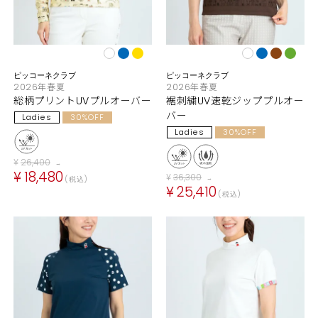
ピッコーネクラブ
ピッコーネクラブ
2026年春夏
2026年春夏
総柄プリントUVプルオーバー
裾刺繍UV速乾ジッププルオー
バー
Ladies
30%OFF
Ladies
30%OFF
¥
26,400
→
¥
18,480
¥
36,300
税込
→
¥
25,410
税込