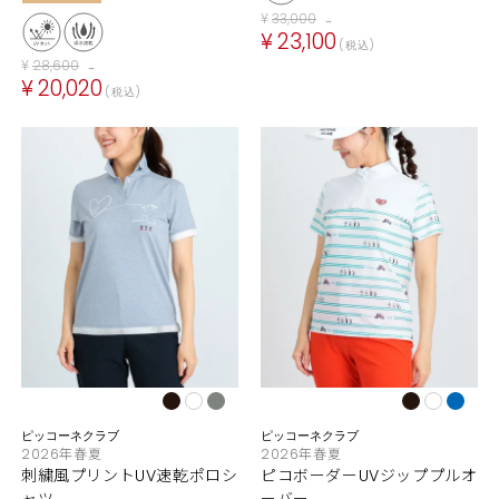
¥
33,000
→
¥
23,100
税込
¥
28,600
→
¥
20,020
税込
ピッコーネクラブ
ピッコーネクラブ
2026年春夏
2026年春夏
刺繍風プリントUV速乾ポロシ
ピコボーダーUVジッププルオ
ャツ
ーバー