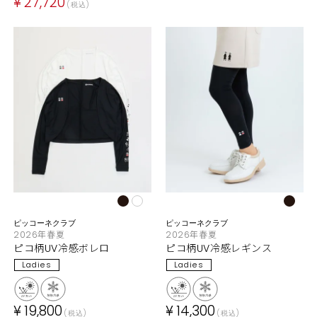
¥
27,720
税込
ピッコーネクラブ
ピッコーネクラブ
2026年春夏
2026年春夏
ピコ柄UV冷感ボレロ
ピコ柄UV冷感レギンス
Ladies
Ladies
¥
19,800
¥
14,300
税込
税込