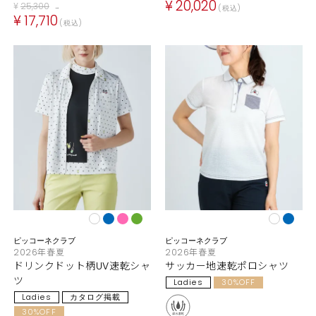
¥
20,020
¥
25,300
税込
→
¥
17,710
税込
ピッコーネクラブ
ピッコーネクラブ
2026年春夏
2026年春夏
ドリンクドット柄UV速乾シャ
サッカー地速乾ポロシャツ
ツ
Ladies
30%OFF
Ladies
カタログ掲載
30%OFF