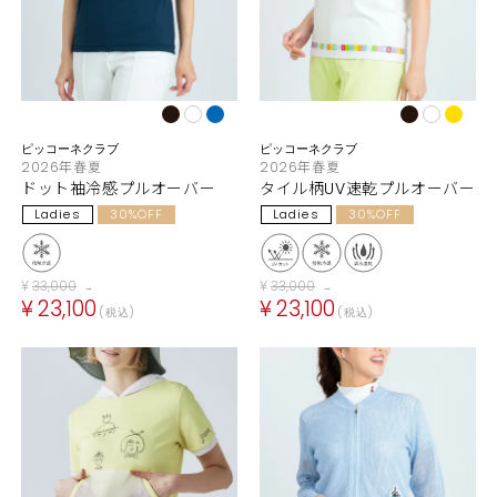
ピッコーネクラブ
ピッコーネクラブ
2026年春夏
2026年春夏
ドット袖冷感プルオーバー
タイル柄UV速乾プルオーバー
Ladies
30%OFF
Ladies
30%OFF
¥
33,000
¥
33,000
→
→
¥
23,100
¥
23,100
税込
税込