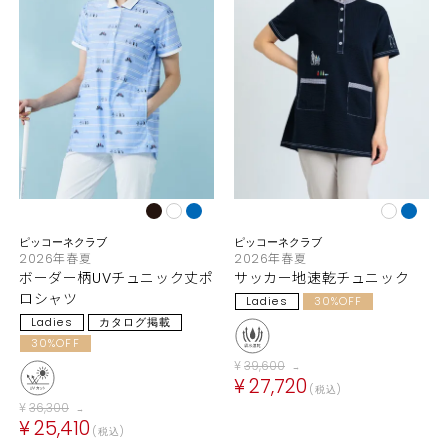
ピッコーネクラブ
ピッコーネクラブ
2026年春夏
2026年春夏
ボーダー柄UVチュニック丈ポ
サッカー地速乾チュニック
ロシャツ
Ladies
30%OFF
Ladies
カタログ掲載
30%OFF
¥
39,600
→
¥
27,720
税込
¥
36,300
→
¥
25,410
税込