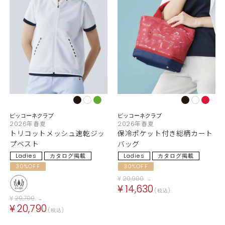
ピッコーネクラブ
ピッコーネクラブ
2026年春夏
2026年春夏
トリコットメッシュ速乾ジッ
保冷ポケット付き総柄カート
プベスト
バッグ
Ladies
カタログ掲載
Ladies
カタログ掲載
30%OFF
30%OFF
¥
20,900
→
¥
14,630
税込
¥
29,700
→
¥
20,790
税込