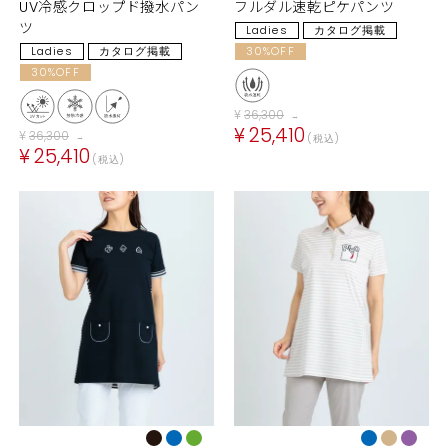
UV冷感クロップド撥水パン
フルダル速乾ピケパンツ
ツ
Ladies
カタログ掲載
Ladies
カタログ掲載
30%OFF
30%OFF
¥
36,300
→
¥
25,410
¥
36,300
税込
→
¥
25,410
税込