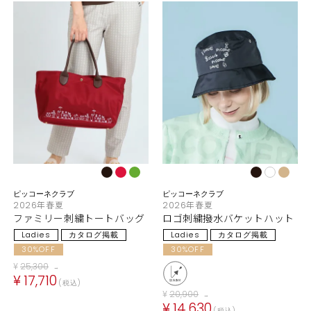
ピッコーネクラブ
ピッコーネクラブ
2026年春夏
2026年春夏
ファミリー刺繍トートバッグ
ロゴ刺繍撥水バケットハット
Ladies
カタログ掲載
Ladies
カタログ掲載
30%OFF
30%OFF
¥
25,300
→
¥
17,710
税込
¥
20,900
→
¥
14,630
税込