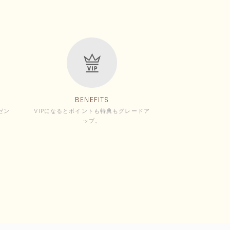
BENEFITS
ゼン
VIPになるとポイントも特典もグレードア
ップ。