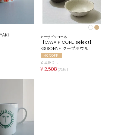
YAKI-
カーサピッコーネ
【CASA PICONE select】
SISSONNE クープボウル
40%OFF
¥
4,180
→
¥
2,508
税込