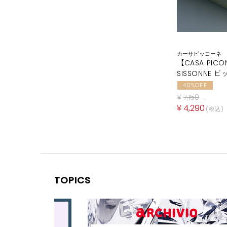
カーサピッコーネ
【CASA PICON
SISSONNE 
40%OFF
¥
7,150
→
¥
4,290
税込
TOPICS