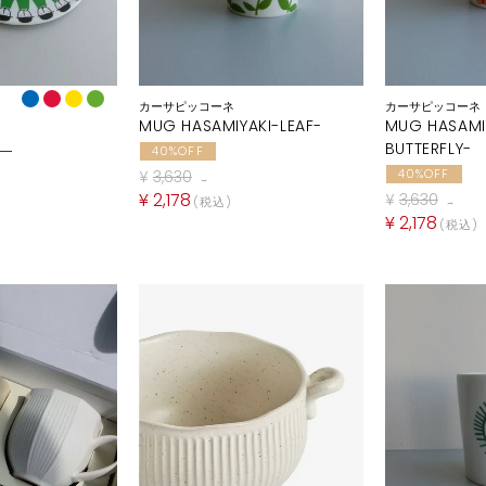
カーサピッコーネ
カーサピッコーネ
MUG HASAMIYAKI-LEAF-
MUG HASAMI
BUTTERFLY-
ー
40%OFF
40%OFF
¥
3,630
→
¥
2,178
¥
3,630
税込
→
¥
2,178
税込