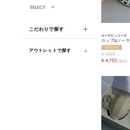
SELECT
こだわりで探す
カーサピッコーネ
カップ&ソーサ
40%OFF
アウトレットで探す
¥
7,920
→
¥
4,752
税込