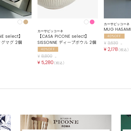
カーサピッコーネ
MUG HASAMI
カーサピッコーネ
E select】
【CASA PICONE select】
40%OFF
ビッグマグ 2個
SISSONNE ディープボウル 2個
¥
3,630
→
¥
2,178
40%OFF
税込
¥
8,800
→
¥
5,280
税込