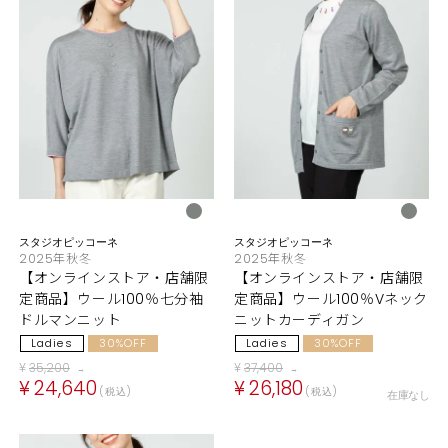
スタジオピッコーネ
スタジオピッコーネ
2025年秋冬
2025年秋冬
【オンラインストア・店舗限
【オンラインストア・店舗限
定商品】ウール100％七分袖
定商品】ウール100％Vネック
ドルマンニット
ニットカーディガン
Ladies
30%OFF
Ladies
30%OFF
¥
35,200
¥
37,400
→
→
¥
24,640
¥
26,180
税込
税込
在庫なし