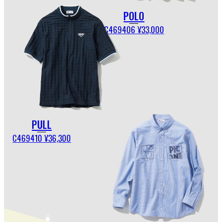
POLO
C469406 ¥33,000
PULL
C469410 ¥36,300