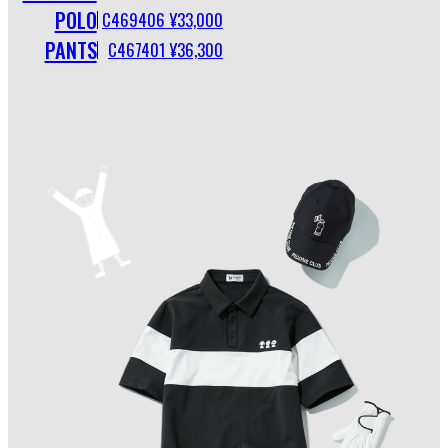
POLO
C469406 ¥33,000
PANTS
C467401 ¥36,300