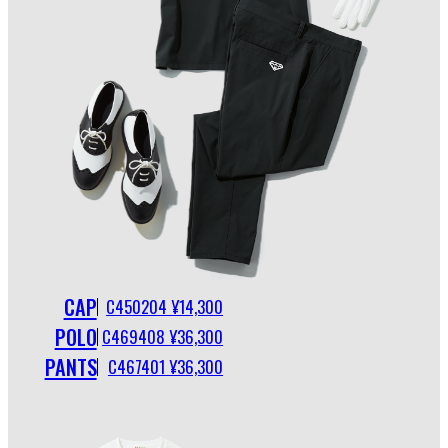
CAP
C450204 ¥14,300
POLO
C469408 ¥36,300
PANTS
C467401 ¥36,300