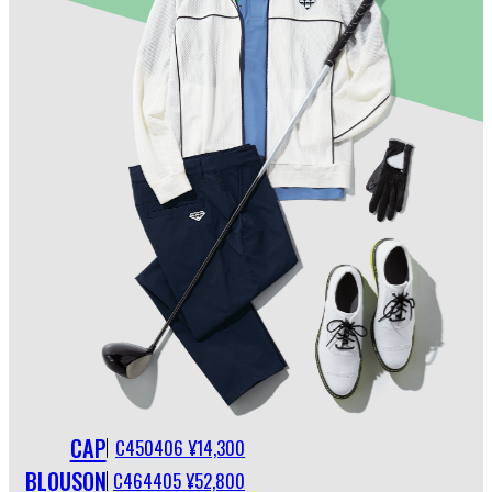
CAP
C450406 ¥14,300
BLOUSON
C464405 ¥52,800