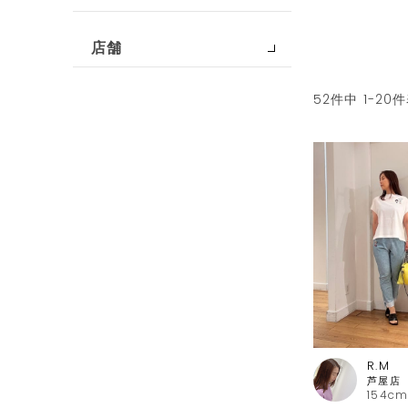
店舗
52
件中
1
-
20
件
R.M
154cm