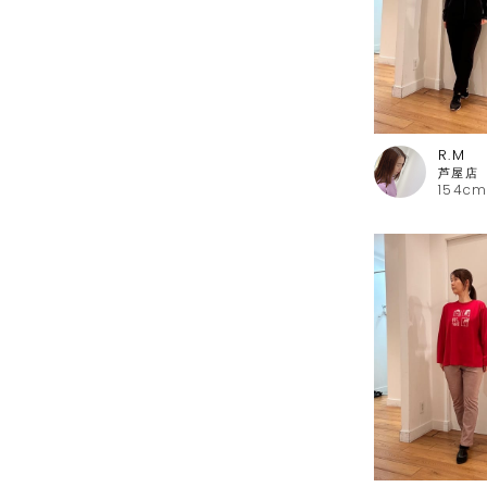
R.M
154cm