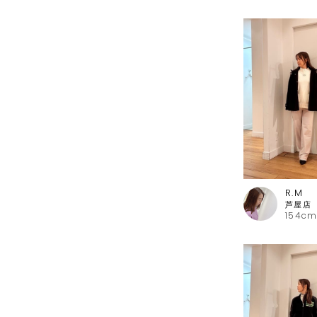
R.M
154cm