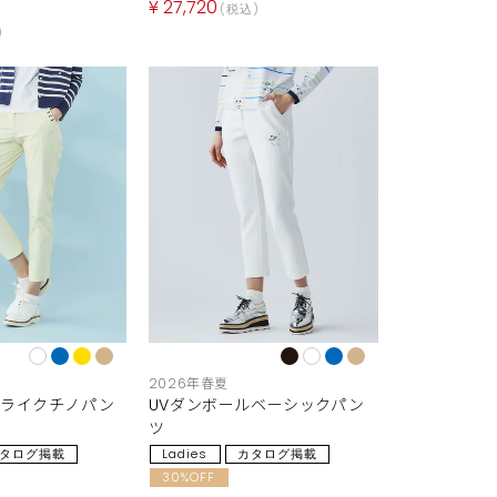
¥
27,720
税込
2026年春夏
ンライクチノパン
UVダンボールベーシックパン
ツ
タログ掲載
Ladies
カタログ掲載
30%OFF