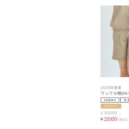
2026年春夏
ワッフル地UV
Ladies
カ
30%OFF
¥
33,000
→
¥
23,100
税込