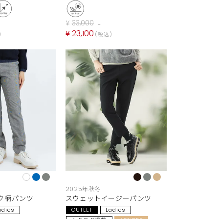
¥
33,000
→
¥
23,100
税込
2025年秋冬
ク柄パンツ
スウェットイージーパンツ
adies
OUTLET
Ladies