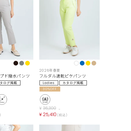
2026年春夏
ップド撥水パンツ
フルダル速乾ピケパンツ
タログ掲載
Ladies
カタログ掲載
30%OFF
¥
36,300
→
¥
25,410
税込