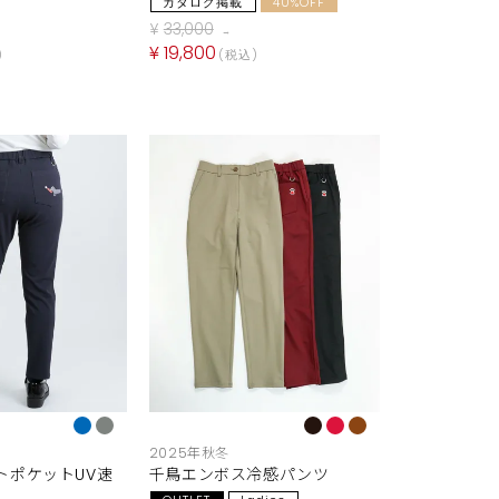
カタログ掲載
40%OFF
¥
33,000
→
¥
19,800
税込
2025年秋冬
トポケットUV速
千鳥エンボス冷感パンツ