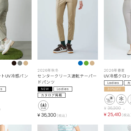
2026年秋冬
2026年春夏
トUV冷感パン
センタークリース速乾テーパー
UV冷感クロ
ドパンツ
Ladies
カ
es
NEW
Ladies
30%OFF
カタログ掲載
¥
36,300
→
¥
25,410
¥
36,300
税込
税込