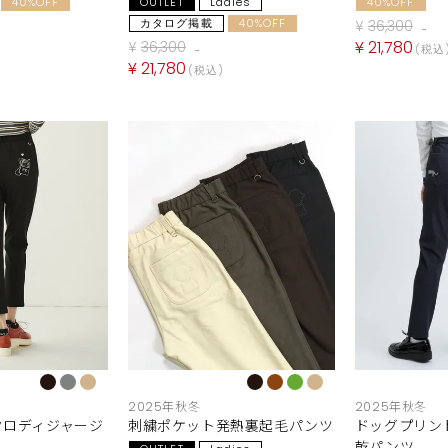
40%OFF
OUTLET
Ladies
40%OFF
カタログ掲載
40%OFF
¥
36,300
→
¥
21,780
¥
36,300
税込
→
¥
21,780
税込
2025年秋冬
2025年秋冬
クロディジャージ
刺繍ポケット発熱裏起毛パンツ
ドッグプリン
乾パンツ