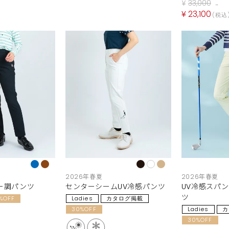
¥
33,000
→
¥
23,100
税込
2026年春夏
2026年春夏
ー調パンツ
センターシームUV冷感パンツ
UV冷感スパ
ツ
%OFF
Ladies
カタログ掲載
30%OFF
Ladies
カ
30%OFF