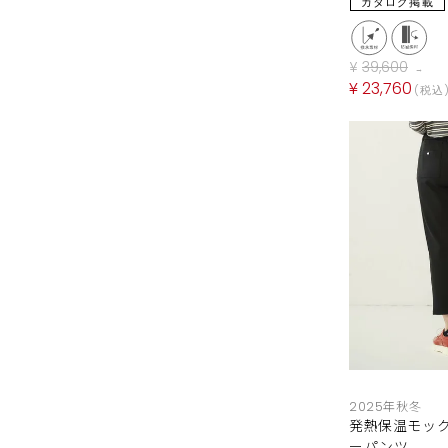
カタログ掲載
¥
39,600
→
¥
23,760
税込
2025年秋冬
発熱保温モッ
ーパンツ