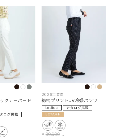
2026年春夏
シックテーパード
総柄プリントUV冷感パンツ
Ladies
カタログ掲載
タログ掲載
30%OFF
¥
39,600
→