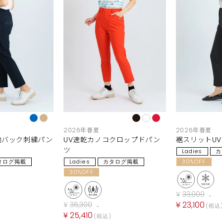
2026年春夏
2026年春夏
地バック刺繍パン
UV速乾カノコクロップドパン
裾スリットU
ツ
Ladies
カ
タログ掲載
Ladies
カタログ掲載
30%OFF
30%OFF
¥
33,000
→
¥
23,100
¥
36,300
税込
→
¥
25,410
税込