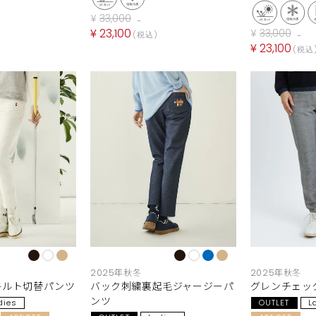
¥
33,000
→
¥
23,100
¥
33,000
税込
→
¥
23,100
税込
2025年秋冬
2025年秋冬
キルト切替パンツ
バック刺繍裏起毛ジャージーパ
グレンチェッ
ンツ
dies
OUTLET
L