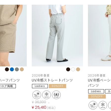
2026年春夏
2026年春夏
ハーフパンツ
UV冷感ストレートパンツ
UV冷感ベー
パンツ
タログ掲載
Ladies
30%OFF
Ladies
カ
30%OFF
¥
36,300
→
¥
25,410
税込