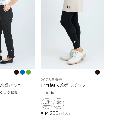
2026年春夏
V冷感パンツ
ピコ柄UV冷感レギンス
タログ掲載
Ladies
¥
14,300
税込