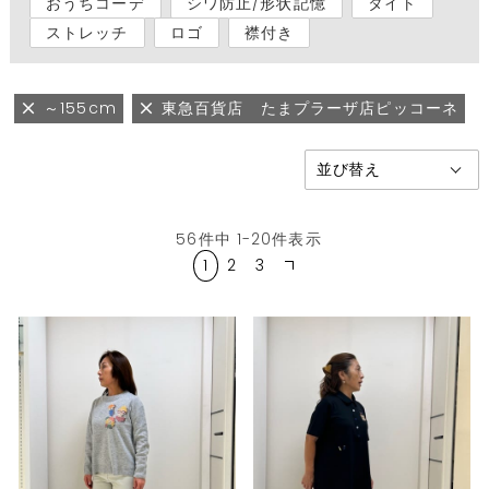
おうちコーデ
シワ防止/形状記憶
タイト
ストレッチ
ロゴ
襟付き
～155cm
東急百貨店 たまプラーザ店ピッコーネ
56
件中
1
-
20
件表示
1
2
3