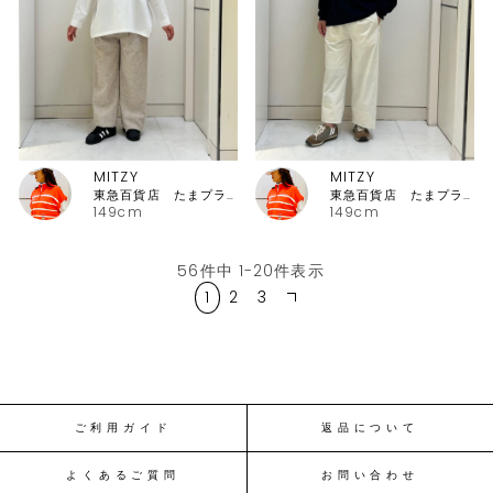
MITZY
MITZY
東急百貨店 たまプラーザ店ピッコーネ
東急百貨店 たまプラーザ店ピッコーネ
149cm
149cm
56
件中
1
-
20
件表示
1
2
3
ご利用ガイド
返品について
よくあるご質問
お問い合わせ