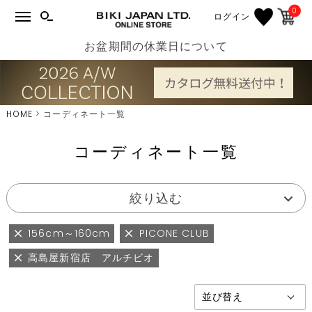
0
ログイン
お盆期間の休業日について
HOME
コーディネート一覧
コーディネート一覧
絞り込む
156cm～160cm
PICONE CLUB
高島屋新宿店 アルチビオ