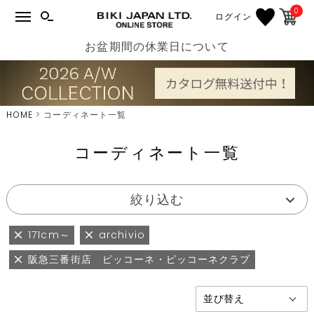
0
ログイン
お盆期間の休業日について
HOME
コーディネート一覧
コーディネート一覧
絞り込む
171cm～
archivio
阪急三番街店 ピッコーネ・ピッコーネクラブ