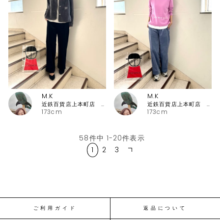
M.K
M.K
近鉄百貨店上本町店 ピッコーネ・ピッコーネクラブ
近鉄百貨店上本町店 ピッコーネ・ピッコーネクラブ
173cm
173cm
58
件中
1
-
20
件表示
1
2
3
ご利用ガイド
返品について