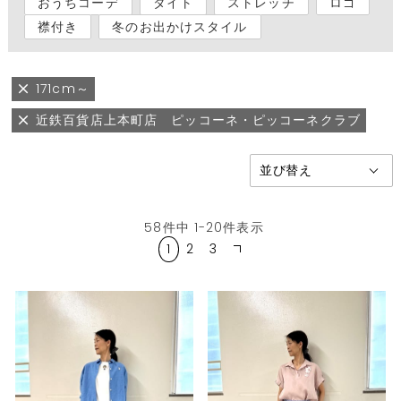
おうちコーデ
タイト
ストレッチ
ロゴ
襟付き
冬のお出かけスタイル
171cm～
近鉄百貨店上本町店 ピッコーネ・ピッコーネクラブ
58
件中
1
-
20
件表示
1
2
3