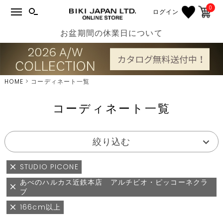
0
ログイン
お盆期間の休業日について
HOME
コーディネート一覧
コーディネート一覧
絞り込む
STUDIO PICONE
あべのハルカス近鉄本店 アルチビオ・ピッコーネクラ
ブ
166cm以上