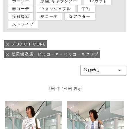
ボーダー
原画/キャラクター
UVカット
春コーデ
ウォッシャブル
半袖
接触冷感
夏コーデ
春アウター
ストライプ
STUDIO PICONE
松屋銀座店 ピッコーネ・ピッコーネクラブ
9
件中
1
-
9
件表示