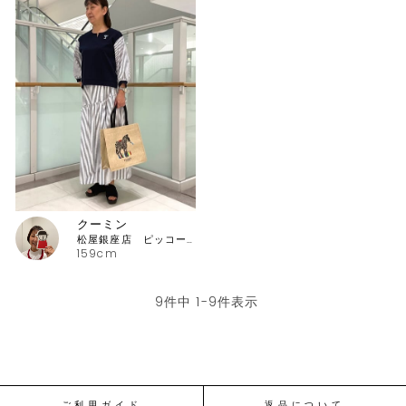
クーミン
松屋銀座店 ピッコーネ・ピッコーネクラブ
159cm
9
件中
1
-
9
件表示
ご利用ガイド
返品について