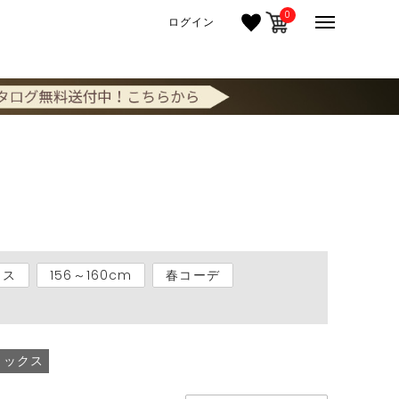
0
ログイン
クス
156～160cm
春コーデ
ラックス