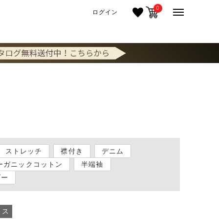
0
ログイン
ストレッチ
襟付き
デニム
ーガニックコットン
半端袖
ダー
ウス