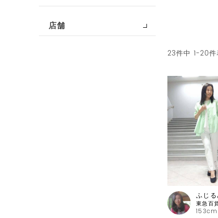
店舗
23
件中
1
-
20
件
ふじる
153cm