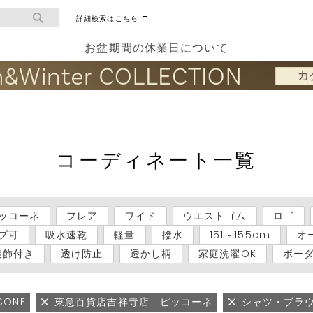
詳細検索はこちら
お盆期間の休業日について
コーディネート一覧
ッコーネ
フレア
ワイド
ウエストゴム
ロゴ
プ可
吸水速乾
軽量
撥水
151～155cm
オ
装飾付き
透け防止
透かし柄
家庭洗濯OK
ボー
ICONE
東急百貨店吉祥寺店 ピッコーネ
シャツ・ブラ