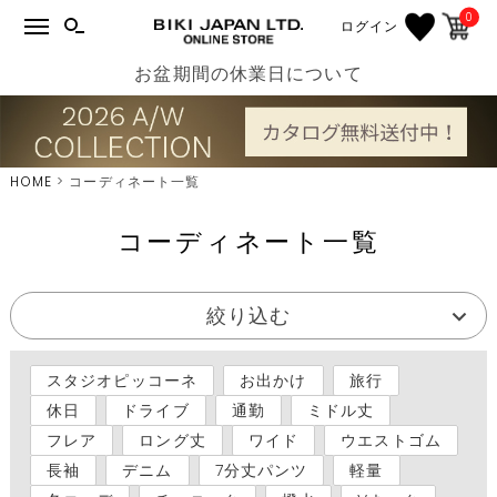
0
ログイン
お盆期間の休業日について
HOME
コーディネート一覧
コーディネート一覧
絞り込む
スタジオピッコーネ
お出かけ
旅行
休日
ドライブ
通勤
ミドル丈
フレア
ロング丈
ワイド
ウエストゴム
長袖
デニム
7分丈パンツ
軽量