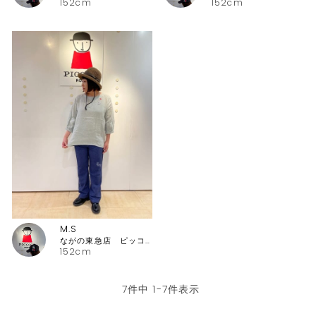
152cm
152cm
M.S
ながの東急店 ピッコーネ・ピッコーネクラブ
152cm
7
件中
1
-
7
件表示