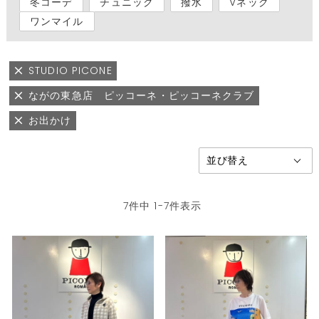
冬コーデ
チュニック
撥水
Vネック
ワンマイル
STUDIO PICONE
ながの東急店 ピッコーネ・ピッコーネクラブ
お出かけ
7
件中
1
-
7
件表示