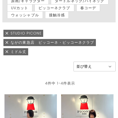
原画/キャラクター
タートルネック/ハイネック
UVカット
ピッコーネクラブ
春コーデ
ウォッシャブル
接触冷感
STUDIO PICONE
ながの東急店 ピッコーネ・ピッコーネクラブ
ミドル丈
4
件中
1
-
4
件表示