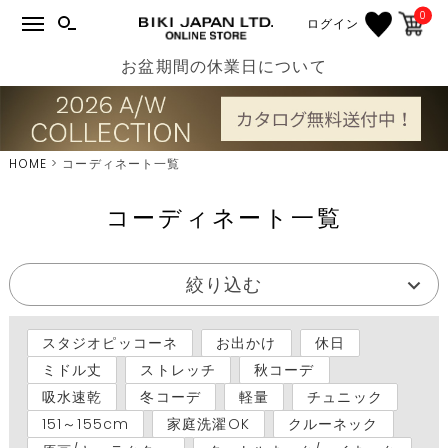
0
ログイン
お盆期間の休業日について
HOME
コーディネート一覧
コーディネート一覧
絞り込む
スタジオピッコーネ
お出かけ
休日
ミドル丈
ストレッチ
秋コーデ
吸水速乾
冬コーデ
軽量
チュニック
151～155cm
家庭洗濯OK
クルーネック