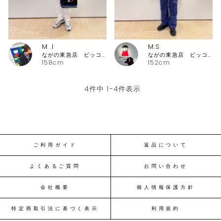
M .I
M.S
ながの東急店 ピッコーネ・ピッコーネクラブ
ながの東急店 ピッコーネ・ピッコーネクラブ
158cm
152cm
4
件中
1
-
4
件表示
ご利用ガイド
返品について
よくあるご質問
お問い合わせ
会社概要
個人情報保護方針
特定商取引法に基づく表示
利用規約