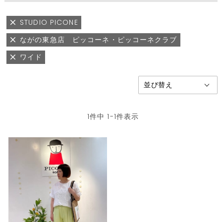
STUDIO PICONE
ながの東急店 ピッコーネ・ピッコーネクラブ
ワイド
1
件中
1
-
1
件表示