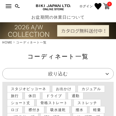
0
ログイン
お盆期間の休業日について
HOME
コーディネート一覧
コーディネート一覧
絞り込む
スタジオピッコーネ
お出かけ
カジュアル
旅行
休日
ドライブ
通勤
ショート丈
骨格ストレート
ストレッチ
ロゴ
襟付き
吸水速乾
撥水
軽量