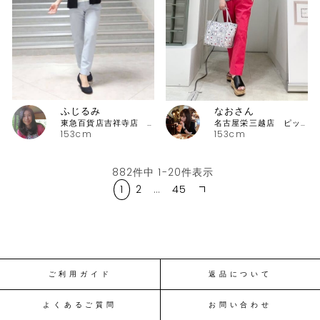
ふじるみ
なおさん
東急百貨店吉祥寺店 ピッコーネ
名古屋栄三越店 ピッコーネ
153cm
153cm
882
件中
1
-
20
件表示
1
2
…
45
ご利用ガイド
返品について
よくあるご質問
お問い合わせ