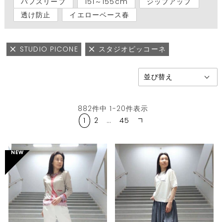
パフスリーブ
151～155cm
ジップアップ
透け防止
イエローベース春
STUDIO PICONE
スタジオピッコーネ
882
件中
1
-
20
件表示
1
2
…
45
NEW