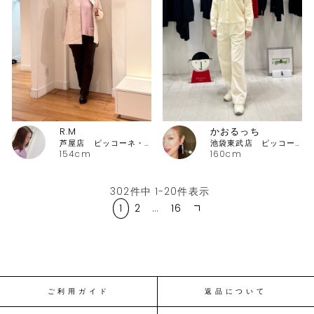
R.M
かおるっち
芦屋店 ピッコーネ・ピッコーネクラブ
池袋東武店 ピッコーネ・ピッコーネクラブ
154cm
160cm
302
件中
1
-
20
件表示
1
2
…
16
ご利用ガイド
返品について