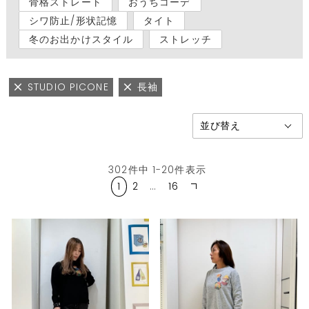
骨格ストレート
おうちコーデ
シワ防止/形状記憶
タイト
冬のお出かけスタイル
ストレッチ
STUDIO PICONE
長袖
302
件中
1
-
20
件表示
1
2
…
16