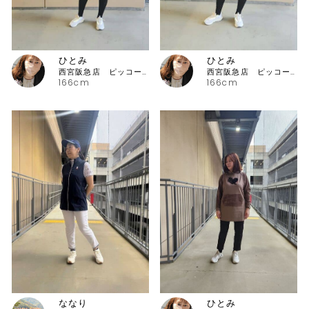
ひとみ
ひとみ
西宮阪急店 ピッコーネクラブ・アルチビオ
西宮阪急店 ピッコーネクラブ・アルチビオ
166cm
166cm
ななり
ひとみ