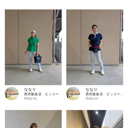
ななり
ななり
西宮阪急店 ピッコーネクラブ・アルチビオ
西宮阪急店 ピッコーネクラブ・アルチビオ
156cm
156cm