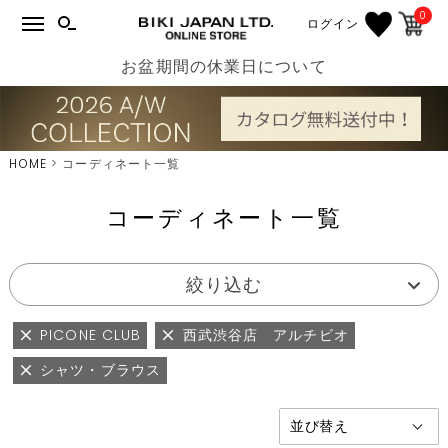
0
ログイン
お盆期間の休業日について
HOME
コーディネート一覧
コーディネート一覧
絞り込む
PICONE CLUB
西武渋谷店 アルチビオ
シャツ・ブラウス