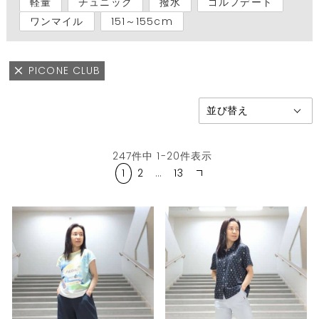
軽量
チュニック
撥水
ゴルフデート
ワンマイル
151～155cm
PICONE CLUB
247
件中
1
-
20
件表示
1
2
…
13