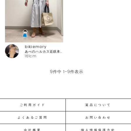
bikiemory
あべのハルカス近鉄本店 ピッコーネ
161cm
9
件中
1
-
9
件表示
ご利用ガイド
返品について
よくあるご質問
お問い合わせ
会社概要
個人情報保護方針