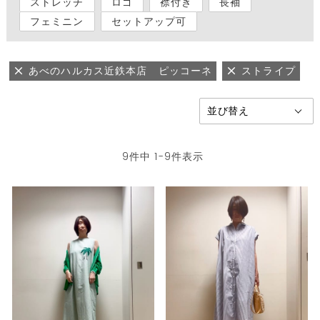
ストレッチ
ロゴ
襟付き
長袖
フェミニン
セットアップ可
あべのハルカス近鉄本店 ピッコーネ
ストライプ
9
件中
1
-
9
件表示