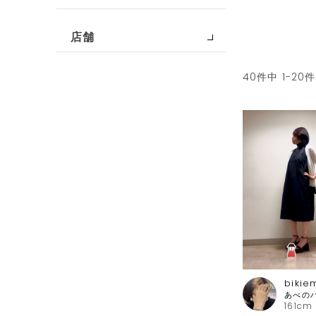
店舗
40
件中
1
-
20
件
bikie
161cm