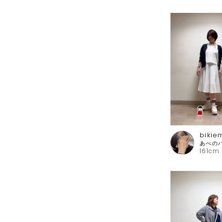
bikie
161cm