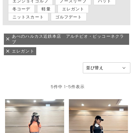
エンジョイゴルフ
ノースリーブ
ハット
冬コーデ
軽量
エレガント
ニットスカート
ゴルフデート
あべのハルカス近鉄本店 アルチビオ・ピッコーネクラ
ブ
エレガント
5
件中
1
-
5
件表示