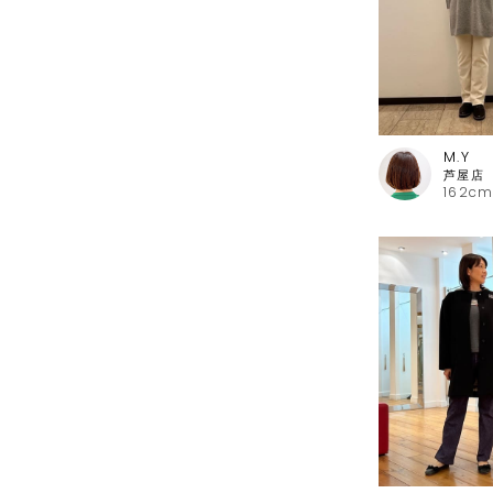
M.Y
162cm