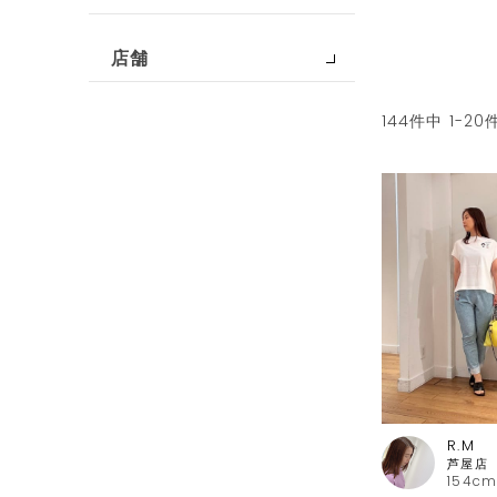
店舗
144
件中
1
-
20
R.M
154cm