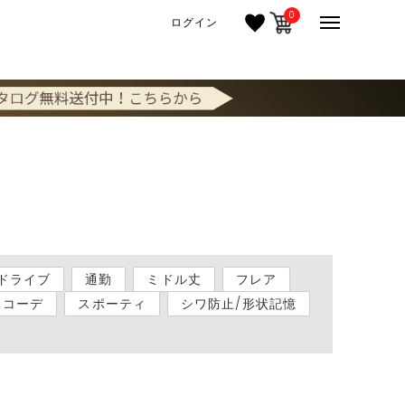
0
ログイン
ドライブ
通勤
ミドル丈
フレア
ちコーデ
スポーティ
シワ防止/形状記憶