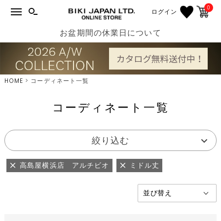
0
ログイン
お盆期間の休業日について
HOME
コーディネート一覧
コーディネート一覧
絞り込む
高島屋横浜店 アルチビオ
ミドル丈