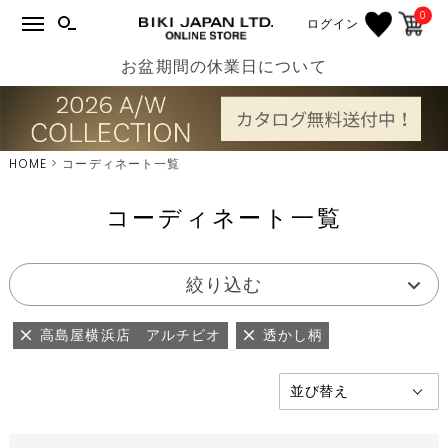
0
ログイン
お盆期間の休業日について
HOME
コーディネート一覧
コーディネート一覧
絞り込む
高島屋横浜店 アルチビオ
透かし柄