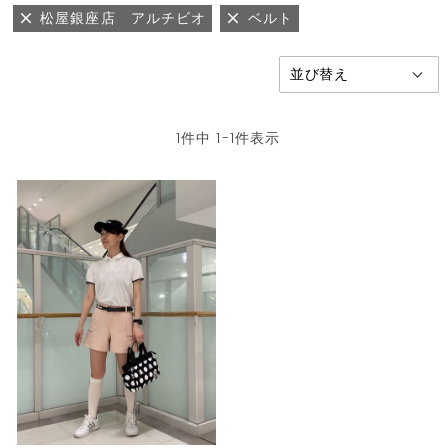
松屋銀座店 アルチビオ
ベルト
1
件中
1
-
1
件表示