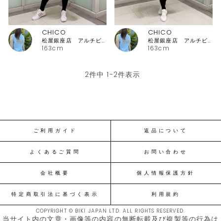
CHICO
CHICO
松屋銀座店 アルチビオ
松屋銀座店 アルチビオ
163cm
163cm
2
件中
1
-
2
件表示
ご利用ガイド
返品について
よくあるご質問
お問い合わせ
会社概要
個人情報保護方針
特定商取引法に基づく表示
利用規約
COPYRIGHT © BIKI JAPAN LTD. ALL RIGHTS RESERVED.
当サイト内の文章・画像等の内容の無断転載及び複製等の行為は