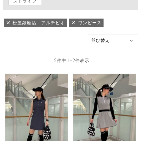
ストライプ
松屋銀座店 アルチビオ
ワンピース
2
件中
1
-
2
件表示