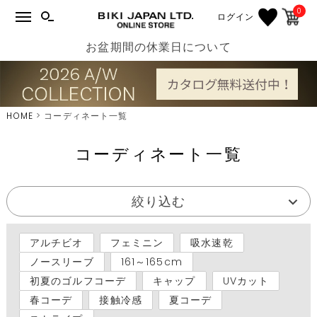
0
ログイン
お盆期間の休業日について
HOME
コーディネート一覧
コーディネート一覧
絞り込む
アルチビオ
フェミニン
吸水速乾
ノースリーブ
161～165cm
初夏のゴルフコーデ
キャップ
UVカット
春コーデ
接触冷感
夏コーデ