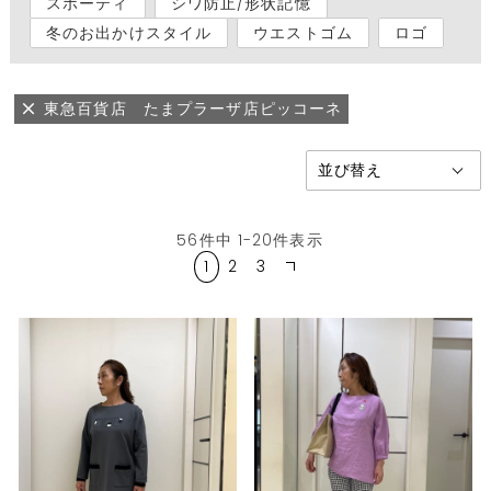
スポーティ
シワ防止/形状記憶
冬のお出かけスタイル
ウエストゴム
ロゴ
東急百貨店 たまプラーザ店ピッコーネ
56
件中
1
-
20
件表示
1
2
3