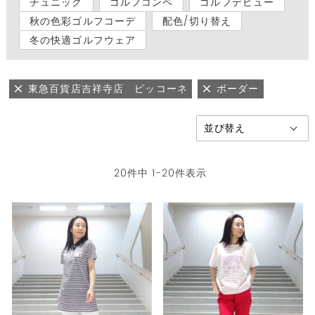
チュニック
ゴルフコンペ
ゴルフデビュー
秋の色彩ゴルフコーデ
配色/切り替え
冬の快適ゴルフウェア
東急百貨店吉祥寺店 ピッコーネ
ボーダー
20
件中
1
-
20
件表示