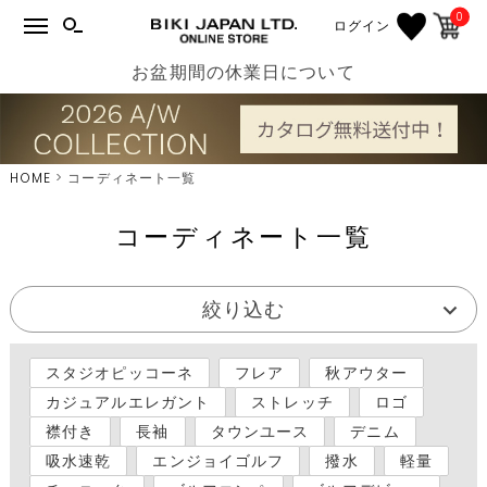
0
ログイン
お盆期間の休業日について
HOME
コーディネート一覧
コーディネート一覧
絞り込む
スタジオピッコーネ
フレア
秋アウター
カジュアルエレガント
ストレッチ
ロゴ
襟付き
長袖
タウンユース
デニム
吸水速乾
エンジョイゴルフ
撥水
軽量